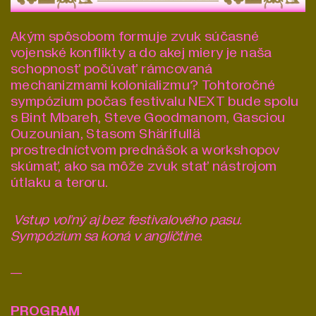
Akým spôsobom formuje zvuk súčasné
vojenské konflikty a do akej miery je naša
schopnosť počúvať rámcovaná
mechanizmami kolonializmu? Tohtoročné
sympózium počas festivalu NEXT bude spolu
s Bint Mbareh, Steve Goodmanom, Gasciou
Ouzounian, Stasom Shärifullä
prostredníctvom prednášok a workshopov
skúmať, ako sa môže zvuk stať nástrojom
útlaku a teroru.
Vstup voľný aj bez festivalového pasu.
Sympózium sa koná v angličtine.
—
PROGRAM