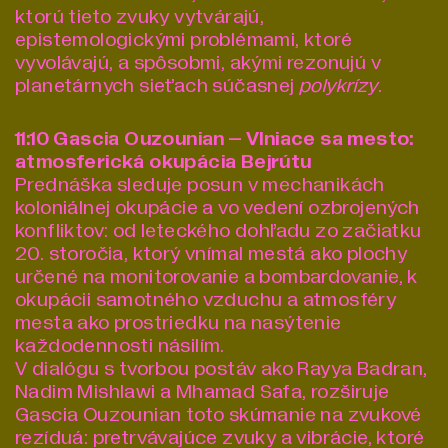
ktorú tieto zvuky vytvárajú,
epistemologickými problémami, ktoré
vyvolávajú, a spôsobmi, akými rezonujú v
planetárnych sieťach súčasnej
polykrízy
.
11:10 Gascia Ouzounian – Vlniace sa mesto:
atmosferická okupácia Bejrútu
Prednáška sleduje posun v mechanikách
koloniálnej okupácie a vo vedení ozbrojených
konfliktov: od leteckého dohľadu zo začiatku
20. storočia, ktorý vnímal mestá ako plochy
určené na monitorovanie a bombardovanie, k
okupácii samotného vzduchu a atmosféry
mesta ako prostriedku na nasýtenie
každodennosti násilím.
V dialógu s tvorbou postáv ako Rayya Badran,
Nadim Mishlawi a Mhamad Safa, rozširuje
Gascia Ouzounian toto skúmanie na zvukové
rezíduá: pretrvávajúce zvuky a vibrácie, ktoré