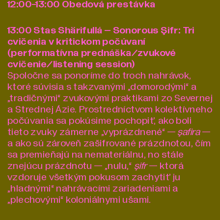
12:00-13:00 Obedová prestávka
13:00 Stas Shärifullá –
Sonorous Şifr: Tri
cvičenia v kritickom počúvaní
(performatívna prednáška/zvukové
cvičenie/listening session)
Spoločne sa ponoríme do troch nahrávok,
ktoré súvisia s takzvanými „domorodými“ a
„tradičnými“ zvukovými praktikami zo Severnej
a Strednej Ázie. Prostredníctvom kolektívneho
počúvania sa pokúsime pochopiť, ako boli
tieto zvuky zámerne „vyprázdnené“ —
şafira
—
a ako sú zároveň zašifrované prázdnotou, čím
sa premieňajú na nemateriálnu, no stále
znejúcu prázdnotu — „nulu,“
şifr
— ktorá
vzdoruje všetkým pokusom zachytiť ju
„hladnými“ nahrávacími zariadeniami a
„plechovými“ koloniálnymi ušami.