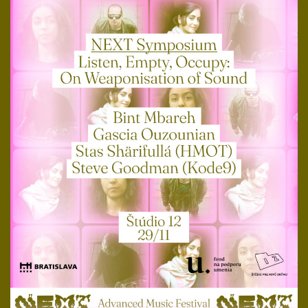
SAT
29
Nov
10:00
CET
Štúdio 12
Format:
Symposium
Steve Goodman (Kode9), Gascia Ouzounian,
Stas Shärifullá (HMOT),
Bint Mbareh.
Ján
Solčáni (kurátor a moderátor)