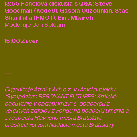
13:55 Panelová diskusia s Q&A: Steve
Goodman (Kode9), Gascia Ouzounian, Stas
Shärifullá (HMOT),
Bint Mbareh
Moderuje Ján Solčáni
15:00 Záver
—-
Organizuje Atrakt Art, o.z. v rámci projektu
“Sympózium RESONANT FUTURES: Kritické
počúvanie v období krízy” s
podporou z
verejných zdrojov z Fondu na podporu umenia a
z rozpočtu Hlavného mesta Bratislava
prostredníctvom Nadácie mesta Bratislavy.