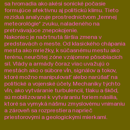
sa hromadia ako akési sonické počasie
formujúce afektívnu aj politickú klímu. Tieto
rezíduá analyzuje prostredníctvom „temnej
meteorológie“ zvuku, naladeného na
pretrvávajúce znepokojenie.
Nakoniec je načrtnutá širšia zmena v
predstavách o meste. Od klasického chápania
mesta ako mriežky, k súčasnému mestu ako
terénu, neurčitej zóne vzájomne pôsobiacich
síl. Vlády a armády čoraz viac uvažujú o
mestách ako o súbore vĺn, signálov a tokov,
ktoré možno manipulovať alebo narúšať na
politické a vojenské účely. Mechaniky týchto
vĺn, ako vytváranie turbulencií, tlaku a škôd,
sú mobilizované k vytváraniu foriem násilia,
ktoré sa vymyká nášmu zmyslovému vnímaniu
a zároveň sa rozprestiera naprieč
priestorovými a geologickými mierkami.