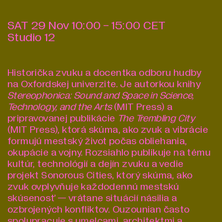
SAT
29
Nov
10:00
-
15:00
CET
Studio 12
Historička zvuku a docentka odboru hudby
na Oxfordskej univerzite. Je autorkou knihy
Stereophonica: Sound and Space in Science,
Technology, and the Arts
(MIT Press) a
pripravovanej publikácie
The Trembling City
(MIT Press), ktorá skúma, ako zvuk a vibrácie
formujú mestský život počas obliehania,
okupácie a vojny. Rozsiahlo publikuje na tému
kultúr, technológií a dejín zvuku a vedie
projekt Sonorous Cities, ktorý skúma, ako
zvuk ovplyvňuje každodennú mestskú
skúsenosť — vrátane situácií násilia a
ozbrojených konfliktov. Ouzounian často
spolupracuje s umelcami, architektmi a