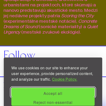
urbanistami na projektoch, ktoré skúmajú a
nanovo predstavujú akustické mesto. Medzi
jej nedávne projekty patria
Scoring the City
(experimentálne mestské notácie),
Concrete
Dreams of Sound
(sonické materiality) a
Quiet
Urgency
(mestské zvukové ekológie).
Follow
Facebook
Instagram
We use cookies on our site to enhance your
user experience, provide personalized content,
and analyze our traffic.
Cookie Policy.
Webdizajn:
Robert Finkei
/ Web Development:
Jon Dujaka
Copyright © NEXT.
Privacy Policy
/
Cookies
Accept all
Reject non-essential