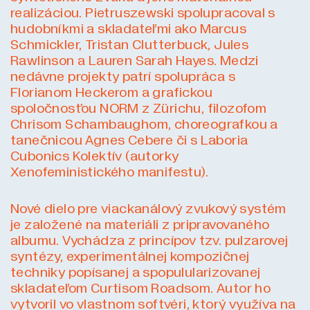
realizáciou. Pietruszewski spolupracoval s
hudobníkmi a skladateľmi ako Marcus
Schmickler, Tristan Clutterbuck, Jules
Rawlinson a Lauren Sarah Hayes. Medzi
nedávne projekty patrí spolupráca s
Florianom Heckerom a grafickou
spoločnosťou NORM z Zürichu, filozofom
Chrisom Schambaughom, choreografkou a
tanečnicou Agnes Cebere či s Laboria
Cubonics Kolektív (autorky
Xenofeministického manifestu).
Nové dielo pre viackanálový zvukový systém
je založené na materiáli z pripravovaného
albumu. Vychádza z princípov tzv. pulzarovej
syntézy, experimentálnej kompozičnej
techniky popísanej a spopulularizovanej
skladateľom Curtisom Roadsom. Autor ho
vytvoril vo vlastnom softvéri, ktorý využíva na