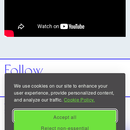
Follow
Facebook
Instagram
We use cookies on our site to enhance your
user experience, provide personalized content,
and analyze our traffic.
Cookie Policy.
Webdizajn:
Robert Finkei
/ Web Development:
Jon Dujaka
Copyright © NEXT.
Privacy Policy
/
Cookies
Accept all
Reject non-essential