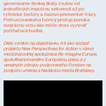
generovanie širokej škály zvukov od
jednotlivých impulzov, sekvencií až po
rytmické textúry a časovo premenlivé frázy.
Pietruszewskeho tvorivý prístup ponúka
svojráznu víziu ako môže dnes vyzerať
počítačová hudba.
Dielo vzniklo na objednávku A4 ako súčasť
projektu New Perspectives for Action v rámci
medzinárodnej spolupráce Re-Imagine Europe,
spolufinancovaného Európskou úniou a z
verejných zdrojov podporeného Fondom na
podporu umenia a Nadáciou mesta Bratislavy.