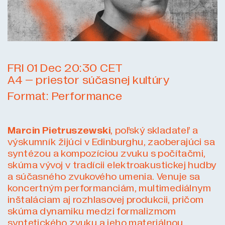
FRI
01
Dec
20:30
CET
A4 – priestor súčasnej kultúry
Format:
Performance
Marcin Pietruszewski
, poľský skladateľ a
výskumník žijúci v Edinburghu, zaoberajúci sa
syntézou a kompozíciou zvuku s počítačmi,
skúma vývoj v tradícii elektroakustickej hudby
a súčasného zvukového umenia. Venuje sa
koncertným performanciám, multimediálnym
inštaláciam aj rozhlasovej produkcii, pričom
skúma dynamiku medzi formalizmom
syntetického zvuku a jeho materiálnou